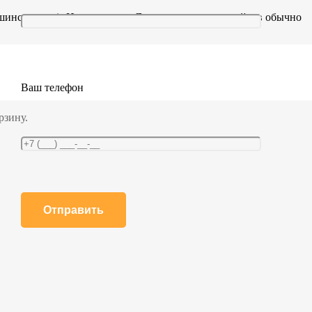
льшинстве тем). На странице «Детали» владельцы сайтов обычно
а Джека и пинаколаду. (И ещё попадать под дождь.)
Ваш телефон
Готэм-сити, имеет штат из более чем 2000 сотрудников и
рзину.