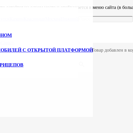
что остаётся на одном месте и отображается в меню сайта (в бо
ак:
утск
Казань
Краснодар
Москва
Нижний
тёр. Это мой блог. Я живу в Ростове-на-Дону, люблю своего пс
ОНОМ
а
Санкт-
×
ех пор производит качественные штучки. Компания находится в 
МОБИЛЕЙ С ОТКРЫТОЙ ПЛАТФОРМОЙ
Товар добавлен в ко
вые. Успехов!
ПРИЦЕПОВ