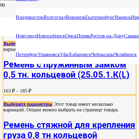
СТЯЖНЫЕ РЕМНИ КОЛЬЦЕВЫЕ ДЛЯ
Владивосток
Волгоград
Воронеж
Екатеринбург
Ижевск
Ирк
КРЕПЛЕНИЯ ГРУЗА (СТЯЖКА)
Новгород
Новосибирск
Омск
Пермь
Ростов-на-Дону
Самар
Выберите параметры
Этот товар имеет несколько
вариаций. Опции можно выбрать на странице товара.
Петербург
Ульяновск
Уфа
Хабаровск
Чебоксары
Челябинск
Ремень с пружинным замком
0,5 тн. кольцевой (25.05.1.К(L)
163 ₽ – 185 ₽
Выберите параметры
Этот товар имеет несколько
вариаций. Опции можно выбрать на странице товара.
Ремень стяжной для крепления
груза 0,8 тн кольцевой