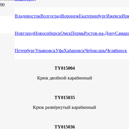
TY015005
Владивосток
Волгоград
Воронеж
Екатеринбург
Ижевск
Ирк
Double j hook
Новгород
Новосибирск
Омск
Пермь
Ростов-на-Дону
Самар
TY015016
Крюк треугольный
Петербург
Ульяновск
Уфа
Хабаровск
Чебоксары
Челябинск
TY015004
Крюк двойной карабинный
TY015035
Крюк развёрнутый карабинный
TY015036