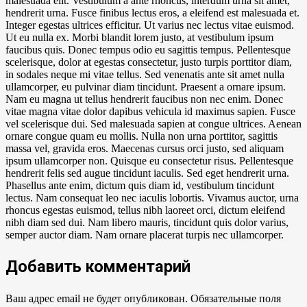
malesuada elit. Vestibulum a ante rhoncus, interdum urna sit amet,
hendrerit urna. Fusce finibus lectus eros, a eleifend est malesuada et.
Integer egestas ultrices efficitur. Ut varius nec lectus vitae euismod.
Ut eu nulla ex. Morbi blandit lorem justo, at vestibulum ipsum
faucibus quis. Donec tempus odio eu sagittis tempus. Pellentesque
scelerisque, dolor at egestas consectetur, justo turpis porttitor diam,
in sodales neque mi vitae tellus. Sed venenatis ante sit amet nulla
ullamcorper, eu pulvinar diam tincidunt. Praesent a ornare ipsum.
Nam eu magna ut tellus hendrerit faucibus non nec enim. Donec
vitae magna vitae dolor dapibus vehicula id maximus sapien. Fusce
vel scelerisque dui. Sed malesuada sapien at congue ultrices. Aenean
ornare congue quam eu mollis. Nulla non urna porttitor, sagittis
massa vel, gravida eros. Maecenas cursus orci justo, sed aliquam
ipsum ullamcorper non. Quisque eu consectetur risus. Pellentesque
hendrerit felis sed augue tincidunt iaculis. Sed eget hendrerit urna.
Phasellus ante enim, dictum quis diam id, vestibulum tincidunt
lectus. Nam consequat leo nec iaculis lobortis. Vivamus auctor, urna
rhoncus egestas euismod, tellus nibh laoreet orci, dictum eleifend
nibh diam sed dui. Nam libero mauris, tincidunt quis dolor varius,
semper auctor diam. Nam ornare placerat turpis nec ullamcorper.
Добавить комментарий
Ваш адрес email не будет опубликован.
Обязательные поля