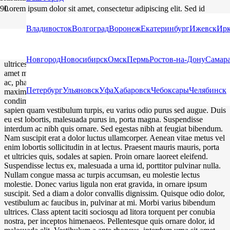
Lorem ipsum dolor sit amet, consectetur adipiscing elit. Sed id
rhoncus nisl. Curabitur in tellus faucibus, accumsan turpis nec,
aliquet felis. Donec quis blandit sem, sit amet suscipit eros. Morbi
Владивосток
Волгоград
Воронеж
Екатеринбург
Ижевск
Ирк
rutrum risus ex, nec maximus erat scelerisque eu. Morbi sagittis ex at
faucibus lobortis. Vestibulum accumsan tellus et nunc volutpat, ut
pulvinar enim elementum. Etiam tincidunt risus vitae diam euismod
Новгород
Новосибирск
Омск
Пермь
Ростов-на-Дону
Самар
ultrices. Nulla rhoncus sagittis interdum. Aenean quis luctus velit, sit
amet molestie nisi. Fusce sit amet mi elementum, fermentum sapien
ac, pharetra est. Fusce porttitor nisl nec placerat pretium. Integer
Петербург
Ульяновск
Уфа
Хабаровск
Чебоксары
Челябинск
maximus iaculis augue at facilisis. Morbi cursus vitae sapien blandit
condimentum. Vestibulum molestie, dui et volutpat bibendum,
sapien quam vestibulum turpis, eu varius odio purus sed augue. Duis
eu est lobortis, malesuada purus in, porta magna. Suspendisse
interdum ac nibh quis ornare. Sed egestas nibh at feugiat bibendum.
Nam suscipit erat a dolor luctus ullamcorper. Aenean vitae metus vel
enim lobortis sollicitudin in at lectus. Praesent mauris mauris, porta
et ultricies quis, sodales at sapien. Proin ornare laoreet eleifend.
Suspendisse lectus ex, malesuada a urna id, porttitor pulvinar nulla.
Nullam congue massa ac turpis accumsan, eu molestie lectus
molestie. Donec varius ligula non erat gravida, in ornare ipsum
suscipit. Sed a diam a dolor convallis dignissim. Quisque odio dolor,
vestibulum ac faucibus in, pulvinar at mi. Morbi varius bibendum
ultrices. Class aptent taciti sociosqu ad litora torquent per conubia
nostra, per inceptos himenaeos. Pellentesque quis ornare dolor, id