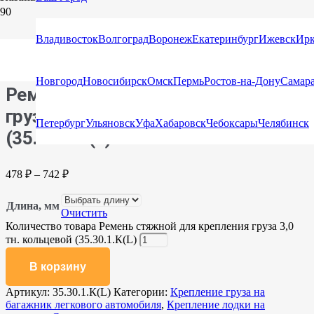
Главная
/
Каталог
/
Стяжные ремни
/
Стяжные ремни
Владивосток
Волгоград
Воронеж
Екатеринбург
Ижевск
Ирк
кольцевые для крепления груза (Стяжка)
/ Ремень стяжной для
крепления груза 3,0 тн. кольцевой (35.30.1.К(L)
Новгород
Новосибирск
Омск
Пермь
Ростов-на-Дону
Самар
Ремень стяжной для крепления
груза 3,0 тн. кольцевой
Петербург
Ульяновск
Уфа
Хабаровск
Чебоксары
Челябинск
(35.30.1.К(L)
478
₽
–
742
₽
Длина, мм
Очистить
Количество товара Ремень стяжной для крепления груза 3,0
тн. кольцевой (35.30.1.К(L)
В корзину
Артикул:
35.30.1.К(L)
Категории:
Крепление груза на
багажник легкового автомобиля
,
Крепление лодки на