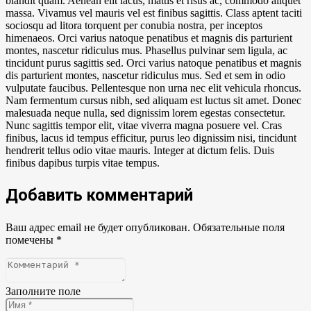
blandit quam. Aenean elit lacus, mattis et risus ac, commodo aliquet
massa. Vivamus vel mauris vel est finibus sagittis. Class aptent taciti
sociosqu ad litora torquent per conubia nostra, per inceptos
himenaeos. Orci varius natoque penatibus et magnis dis parturient
montes, nascetur ridiculus mus. Phasellus pulvinar sem ligula, ac
tincidunt purus sagittis sed. Orci varius natoque penatibus et magnis
dis parturient montes, nascetur ridiculus mus. Sed et sem in odio
vulputate faucibus. Pellentesque non urna nec elit vehicula rhoncus.
Nam fermentum cursus nibh, sed aliquam est luctus sit amet. Donec
malesuada neque nulla, sed dignissim lorem egestas consectetur.
Nunc sagittis tempor elit, vitae viverra magna posuere vel. Cras
finibus, lacus id tempus efficitur, purus leo dignissim nisi, tincidunt
hendrerit tellus odio vitae mauris. Integer at dictum felis. Duis
finibus dapibus turpis vitae tempus.
Добавить комментарий
Ваш адрес email не будет опубликован.
Обязательные поля
помечены
*
Заполните поле