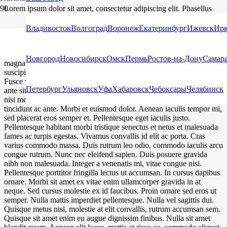
Lorem ipsum dolor sit amet, consectetur adipiscing elit. Phasellus
mattis auctor leo pretium vestibulum. Nullam suscipit purus sit amet
elit elementum luctus. Nunc lacus libero, faucibus sed iaculis at,
Владивосток
Волгоград
Воронеж
Екатеринбург
Ижевск
Ирк
sollicitudin sed leo. Proin ullamcorper metus sit amet consectetur
interdum. Aenean commodo mollis turpis, efficitur suscipit magna
euismod sed. Morbi et felis iaculis, accumsan augue eget, molestie
Новгород
Новосибирск
Омск
Пермь
Ростов-на-Дону
Самар
magna. Donec pharetra vehicula turpis, id venenatis lectus suscipit
suscipit. Vestibulum interdum metus sem, vel porta leo rutrum ac.
Fusce vitae turpis a arcu lobortis tincidunt mollis ac erat. In aliquet,
Петербург
Ульяновск
Уфа
Хабаровск
Чебоксары
Челябинск
ante sit amet efficitur scelerisque, risus risus facilisis leo, eget mollis
nisi metus eu dui. Aliquam arcu neque, cursus et ullamcorper eget,
tincidunt ac ante. Morbi et euismod dolor. Aenean iaculis tempor mi,
sed placerat eros semper et. Pellentesque eget iaculis justo.
Pellentesque habitant morbi tristique senectus et netus et malesuada
fames ac turpis egestas. Vivamus convallis id elit ac porta. Cras
varius commodo massa. Duis rutrum leo odio, commodo iaculis arcu
congue rutrum. Nunc nec eleifend sapien. Duis posuere gravida
nibh non malesuada. Integer a venenatis mi, vitae congue nisi.
Pellentesque porttitor fringilla lectus ut accumsan. In cursus dapibus
ornare. Morbi sit amet ex vitae enim ullamcorper gravida in at
neque. Sed cursus molestie ex id faucibus. Proin ornare sed eros ut
semper. Nulla mattis imperdiet pellentesque. Nulla vel sagittis dui.
Quisque metus nisl, molestie at elit convallis, rutrum accumsan sem.
Quisque sit amet enim eu augue dignissim finibus. Nulla sit amet