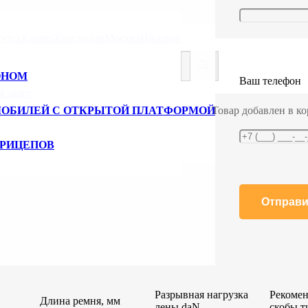
ный трос ширина 50 мм, длина 10000 мм
утск
Казань
Краснодар
Москва
Нижний
 длина 10000 мм
ОНОМ
Ваш телефон
а
Санкт-
МОБИЛЕЙ С ОТКРЫТОЙ ПЛАТФОРМОЙ
Товар добавлен в ко
10000 мм
ПРИЦЕПОВ
Разрывная нагрузка
Рекоме
Длина ремня, мм
лены daN
скобы т