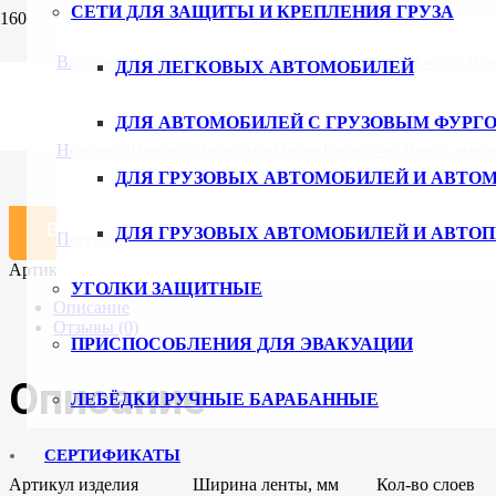
СЕТИ ДЛЯ ЗАЩИТЫ И КРЕПЛЕНИЯ ГРУЗА
Главная
/
Каталог
/
Тросы буксировочные и скобы
/ Буксировоч
Владивосток
Волгоград
Воронеж
Екатеринбург
Ижевск
Ирк
ДЛЯ ЛЕГКОВЫХ АВТОМОБИЛЕЙ
Буксировочный трос ширина 50 мм,
ДЛЯ АВТОМОБИЛЕЙ С ГРУЗОВЫМ ФУРГ
1019
₽
Новгород
Новосибирск
Омск
Пермь
Ростов-на-Дону
Самар
ДЛЯ ГРУЗОВЫХ АВТОМОБИЛЕЙ И АВТО
Количество товара Буксировочный трос ширина 50 мм, длина 
В корзину
ДЛЯ ГРУЗОВЫХ АВТОМОБИЛЕЙ И АВТО
Петербург
Ульяновск
Уфа
Хабаровск
Чебоксары
Челябинск
Артикул:
050.2.10.
Категория:
Тросы буксировочные и скобы
УГОЛКИ ЗАЩИТНЫЕ
Описание
Отзывы (0)
ПРИСПОСОБЛЕНИЯ ДЛЯ ЭВАКУАЦИИ
Описание
ЛЕБЁДКИ РУЧНЫЕ БАРАБАННЫЕ
СЕРТИФИКАТЫ
Артикул изделия
Ширина ленты, мм
Кол-во слоев