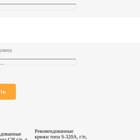
рзину.
Рекомендованные
ндованные
крюки типа S-320A, г/п,
ипа СИ г/п, т