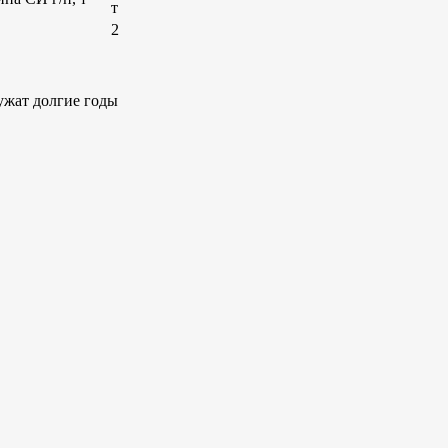
т
2
ужат долгие годы