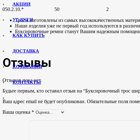
АКЦИИ
050.2.10.*
50
2
УСЛУГИ
Тросы изготовлены из самых высококачественных матери
Наши изделия уже не первый год используются в различн
Буксировочные ремни станут Вашим надежным помощник
КАК КУПИТЬ
ДОСТАВКА
Отзывы
КОМПАНИЯ
Отзывов пока нет.
КОНТАКТЫ
Будьте первым, кто оставил отзыв на “Буксировочный трос ши
Ваш адрес email не будет опубликован.
Обязательные поля пом
Ваша оценка
*