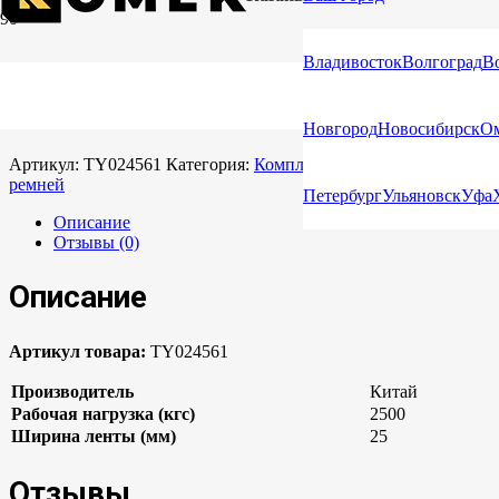
Главная
/
Каталог
/
Стяжные ремни
/
Комплектующие для
стяжных ремней
/ Крюк карабинный
Владивосток
Волгоград
В
Крюк карабинный
Новгород
Новосибирск
О
Артикул:
TY024561
Категория:
Комплектующие для стяжных
ремней
Петербург
Ульяновск
Уфа
Описание
Отзывы (0)
Описание
Артикул товара:
TY024561
Производитель
Китай
Рабочая нагрузка (кгс)
2500
Ширина ленты (мм)
25
Отзывы