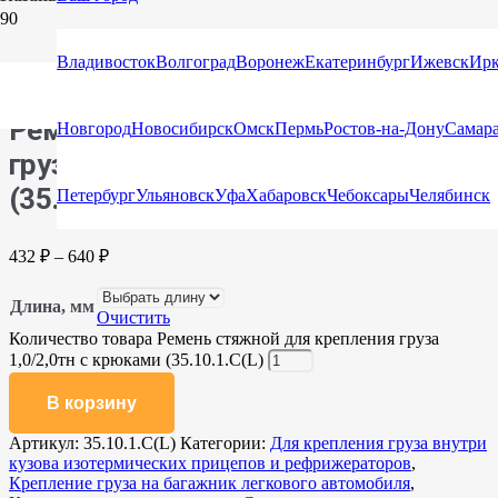
Главная
/
Каталог
/
Стяжные ремни
/
Стяжные ремни с
крюками и натяжными устройствами
/ Ремень стяжной для
Владивосток
Волгоград
Воронеж
Екатеринбург
Ижевск
Ирк
крепления груза 1,0/2,0тн с крюками (35.10.1.С(L)
Ремень стяжной для крепления
Новгород
Новосибирск
Омск
Пермь
Ростов-на-Дону
Самар
груза 1,0/2,0тн с крюками
(35.10.1.С(L)
Петербург
Ульяновск
Уфа
Хабаровск
Чебоксары
Челябинск
432
₽
–
640
₽
Длина, мм
Очистить
Количество товара Ремень стяжной для крепления груза
1,0/2,0тн с крюками (35.10.1.С(L)
В корзину
Артикул:
35.10.1.С(L)
Категории:
Для крепления груза внутри
кузова изотермических прицепов и рефрижераторов
,
Крепление груза на багажник легкового автомобиля
,