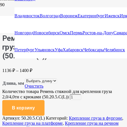
Главная
/
Каталог
/
Стяжные ремни
/
Стяжные ремни с
Владивосток
Волгоград
Воронеж
Екатеринбург
Ижевск
Ирк
крюками и натяжными устройствами
/ Ремень стяжной для
крепления груза 2,0/4,0тн с крюками (50.20.5.C(L))
Новгород
Новосибирск
Омск
Пермь
Ростов-на-Дону
Самар
Ремень стяжной для крепления
груза 2,0/4,0тн с крюками
Петербург
Ульяновск
Уфа
Хабаровск
Чебоксары
Челябинск
(50.20.5.C(L))
1136
₽
–
1400
₽
Длина, мм
Очистить
Количество товара Ремень стяжной для крепления груза
2,0/4,0тн с крюками (50.20.5.C(L))
В корзину
Артикул:
50.20.5.C(L)
Категорий:
Крепление груза в фургоне
,
Крепление груза на платформе
,
Крепление груза на речном