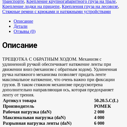
транспорте
,
Крепление крупногабаритного груза на трале
,
Крепление лодки на прицепе
,
Крепления груза на лесовозе
,
Стяжные ремни с крюками и натяжными устройствами
Описание
Детали
Отзывы (0)
Описание
ТРЕЩОТКА С ОБРАТНЫМ ХОДОМ. Механизм с
удлиненной ручкой обеспечивает натяжение ленты при
движении вниз (механизм с обратным ходом). Удлиненная
ручка натяжного механизма позволяет придать ленте
максимальное натяжение, что очень важно при фиксации
грузов. В таком стяжном механизме предусмотрена
дополнительно направляющая ось, которая предохраняет
ленту от трения.
Артикул товара
50.20.5.C(L)
Производитель
РОМЕК
Рабочая нагрузка (daN)
2 000
Максимальная нагрузка (daN)
4 000
Разрывная нагрузка ленты (daN)
6 000