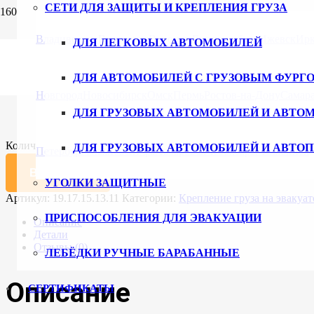
СЕТИ ДЛЯ ЗАЩИТЫ И КРЕПЛЕНИЯ ГРУЗА
Главная
/
Каталог
/
Приспособления для эвакуации
/ Строп мног
Владивосток
Волгоград
Воронеж
Екатеринбург
Ижевск
Ирк
ДЛЯ ЛЕГКОВЫХ АВТОМОБИЛЕЙ
Строп многопетлевой для эвакуатора
ДЛЯ АВТОМОБИЛЕЙ С ГРУЗОВЫМ ФУРГ
991
₽
Новгород
Новосибирск
Омск
Пермь
Ростов-на-Дону
Самар
ДЛЯ ГРУЗОВЫХ АВТОМОБИЛЕЙ И АВТО
Длина, мм
Очистить
Количество товара Строп многопетлевой для эвакуатора 19.17.1
ДЛЯ ГРУЗОВЫХ АВТОМОБИЛЕЙ И АВТО
Петербург
Ульяновск
Уфа
Хабаровск
Чебоксары
Челябинск
В корзину
УГОЛКИ ЗАЩИТНЫЕ
Артикул:
19.17.15.13.11
Категории:
Крепление груза на эвакуа
ПРИСПОСОБЛЕНИЯ ДЛЯ ЭВАКУАЦИИ
Описание
Детали
Отзывы (0)
ЛЕБЁДКИ РУЧНЫЕ БАРАБАННЫЕ
Описание
СЕРТИФИКАТЫ