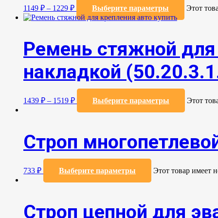
1149
₽
–
1229
₽
Выберите параметры
Этот тов
Ремень стяжной для 
накладкой (50.20.3.1.
1439
₽
–
1519
₽
Выберите параметры
Этот тов
Строп многопетлевой
733
₽
Выберите параметры
Этот товар имеет 
Строп цепной для эва