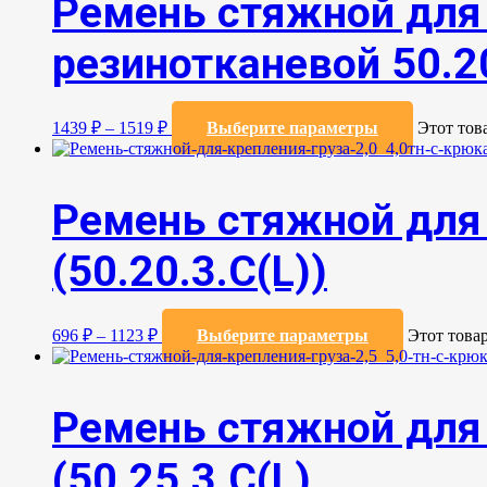
Ремень стяжной для 
резинотканевой 50.20
1439
₽
–
1519
₽
Выберите параметры
Этот тов
Ремень стяжной для 
(50.20.3.C(L))
696
₽
–
1123
₽
Выберите параметры
Этот това
Ремень стяжной для 
(50.25.3.C(L)