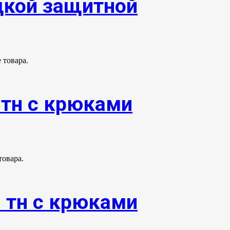
адкой защитной
 товара.
0тн с крюками
товара.
0 тн с крюками