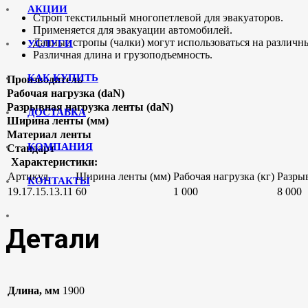
АКЦИИ
Строп текстильный многопетлевой для эвакуаторов.
Применяется для эвакуации автомобилей.
Данные стропы (чалки) могут использоваться на различн
УСЛУГИ
Различная длина и грузоподъемность.
КАК КУПИТЬ
Производитель
Рабочая нагрузка (daN)
Разрывная нагрузка ленты (daN)
ДОСТАВКА
Ширина ленты (мм)
Материал ленты
КОМПАНИЯ
Стандарт
Характеристики:
Артикул
Ширина ленты (мм)
Рабочая нагрузка (кг)
Разрыв
КОНТАКТЫ
19.17.15.13.11
60
1 000
8 000
Детали
Длина, мм
1900