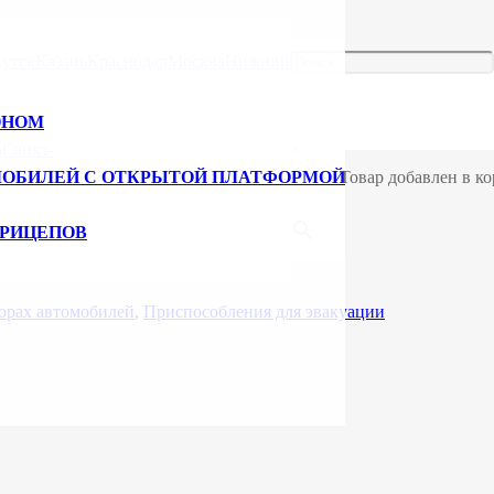
опетлевой для эвакуатора 19.17.15.13.11
утск
Казань
Краснодар
Москва
Нижний
 19.17.15.13.11
ОНОМ
а
Санкт-
×
МОБИЛЕЙ С ОТКРЫТОЙ ПЛАТФОРМОЙ
Товар добавлен в ко
5.13.11
ПРИЦЕПОВ
торах автомобилей
,
Приспособления для эвакуации