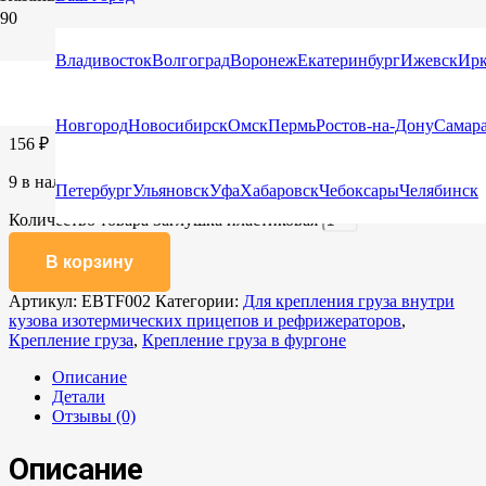
Главная
/
Каталог
/
Крепление груза
/ Заглушка пластиковая
Владивосток
Волгоград
Воронеж
Екатеринбург
Ижевск
Ирк
Заглушка пластиковая
Новгород
Новосибирск
Омск
Пермь
Ростов-на-Дону
Самар
156
₽
9 в наличии
Петербург
Ульяновск
Уфа
Хабаровск
Чебоксары
Челябинск
Количество товара Заглушка пластиковая
В корзину
Артикул:
EBTF002
Категории:
Для крепления груза внутри
кузова изотермических прицепов и рефрижераторов
,
Крепление груза
,
Крепление груза в фургоне
Описание
Детали
Отзывы (0)
Описание