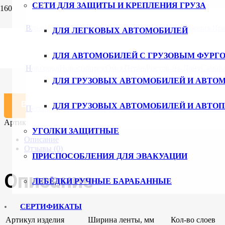
СЕТИ ДЛЯ ЗАЩИТЫ И КРЕПЛЕНИЯ ГРУЗА
Главная
/
Каталог
/
Тросы буксировочные и скобы
/ Буксировоч
Владивосток
Волгоград
Воронеж
Екатеринбург
Ижевск
Ирк
ДЛЯ ЛЕГКОВЫХ АВТОМОБИЛЕЙ
Буксировочный трос ширина 120 мм
ДЛЯ АВТОМОБИЛЕЙ С ГРУЗОВЫМ ФУРГ
2508
₽
Новгород
Новосибирск
Омск
Пермь
Ростов-на-Дону
Самар
ДЛЯ ГРУЗОВЫХ АВТОМОБИЛЕЙ И АВТО
Количество товара Буксировочный трос ширина 120 мм, длина
В корзину
ДЛЯ ГРУЗОВЫХ АВТОМОБИЛЕЙ И АВТО
Петербург
Ульяновск
Уфа
Хабаровск
Чебоксары
Челябинск
Артикул:
120.2.10.
Категория:
Тросы буксировочные и скобы
УГОЛКИ ЗАЩИТНЫЕ
Описание
Отзывы (0)
ПРИСПОСОБЛЕНИЯ ДЛЯ ЭВАКУАЦИИ
Описание
ЛЕБЁДКИ РУЧНЫЕ БАРАБАННЫЕ
СЕРТИФИКАТЫ
Артикул изделия
Ширина ленты, мм
Кол-во слоев