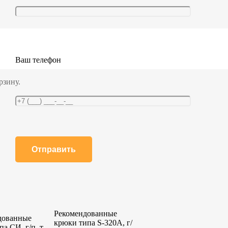
Ваш телефон
рзину.
Рекомендованные
дованные
крюки типа S-320A, г/
па СИ, г/п, т