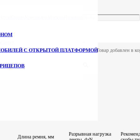
ный трос ширина 120 мм, длина 8000 мм
утск
Казань
Краснодар
Москва
Нижний
, длина 8000 мм
ОНОМ
а
Санкт-
×
МОБИЛЕЙ С ОТКРЫТОЙ ПЛАТФОРМОЙ
Товар добавлен в ко
 8000 мм
ПРИЦЕПОВ
Разрывная нагрузка
Рекомен
Длина ремня, мм
ленты, daN
скобы ти