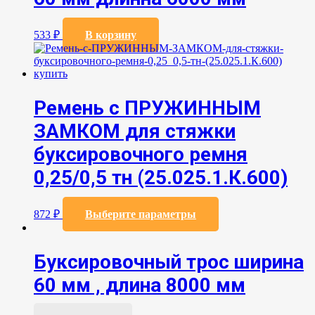
533
₽
В корзину
Ремень с ПРУЖИННЫМ
ЗАМКОМ для стяжки
буксировочного ремня
0,25/0,5 тн (25.025.1.К.600)
Этот
872
₽
Выберите параметры
товар
имеет
несколько
Буксировочный трос ширина
вариаций.
Опции
60 мм , длина 8000 мм
можно
выбрать
на