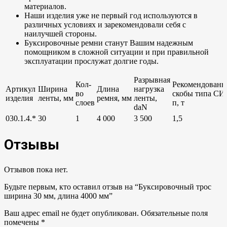
материалов.
Наши изделия уже не первый год используются в
различных условиях и зарекомендовали себя с
наилучшей стороны.
Буксировочные ремни станут Вашим надежным
помощником в сложной ситуации и при правильной
эксплуатации прослужат долгие годы.
Разрывная
Кол-
Рекомендованн
Артикул
Ширина
Длина
нагрузка
во
скобы типа СИ,
изделия
ленты, мм
ремня, мм
ленты,
слоев
п, т
daN
030.1.4.*
30
1
4 000
3 500
1,5
Отзывы
Отзывов пока нет.
Будьте первым, кто оставил отзыв на “Буксировочный трос
ширина 30 мм, длина 4000 мм”
Ваш адрес email не будет опубликован.
Обязательные поля
помечены
*