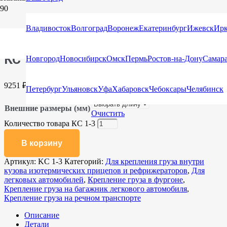
Главная
/
Каталог
/
Сети для защиты груза и крепления
Владивосток
Волгоград
Воронеж
Екатеринбург
Ижевск
Ирк
груза
/
Для легковых автомобилей
/ КС 1-3
КС 1-3
Новгород
Новосибирск
Омск
Пермь
Ростов-на-Дону
Самар
9251
₽
Петербург
Ульяновск
Уфа
Хабаровск
Чебоксары
Челябинск
Внешние размеры (мм)
Очистить
Количество товара КС 1-3
В корзину
Артикул:
KC 1-3
Категорий:
Для крепления груза внутри
кузова изотермических прицепов и рефрижераторов
,
Для
легковых автомобилей
,
Крепление груза в фургоне
,
Крепление груза на багажник легкового автомобиля
,
Крепление груза на речном транспорте
Описание
Детали