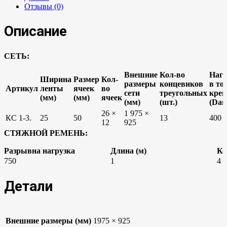
Отзывы (0)
Описание
СЕТЬ:
Внешние
Кол-во
Нагр
Ширина
Размер
Кол-
размеры
концевиков
в то
Артикул
ленты
ячеек
во
сети
треугольных
креп
(мм)
(мм)
ячеек
(мм)
(шт.)
(Dan
26 ×
1 975 ×
КС 1-3.
25
50
13
400
12
925
СТЯЖНОЙ РЕМЕНЬ:
Разрывна нагрузка
Длина (м)
Ко
750
1
4
Детали
Внешние размеры (мм)
1975 × 925