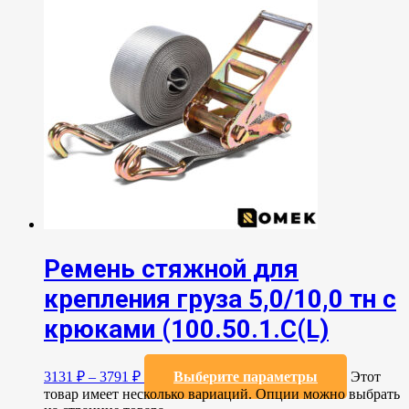
Ремень стяжной для
крепления груза 5,0/10,0 тн с
крюками (100.50.1.С(L)
3131
₽
–
3791
₽
Выберите параметры
Этот
товар имеет несколько вариаций. Опции можно выбрать