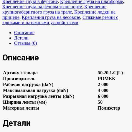
Крепление груза в фургоне
,
Крепление груза на платформе
,
Крепление груза на речном транспорте
,
Крепление
крупногабаритного груза на трале
,
Крепление лодки на
прицепе
,
Крепления груза на лесовозе
,
Стяжные ремни с
крюками и натяжными устройствами
Описание
Детали
Отзывы (0)
Описание
Артикул товара
50.20.1.С(L)
Производитель
РОМЕК
Рабочая нагрузка (daN)
2 000
Максимальная нагрузка (daN)
4 000
Разрывная нагрузка ленты (daN)
6 000
Ширина ленты (мм)
50
Материал ленты
Полиэстер
Детали