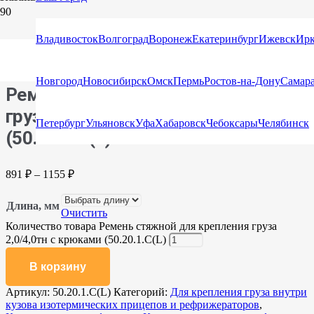
Главная
/
Каталог
/
Стяжные ремни
/
Стяжные ремни с
Владивосток
Волгоград
Воронеж
Екатеринбург
Ижевск
Ирк
крюками и натяжными устройствами
/ Ремень стяжной для
крепления груза 2,0/4,0тн с крюками (50.20.1.С(L)
Новгород
Новосибирск
Омск
Пермь
Ростов-на-Дону
Самар
Ремень стяжной для крепления
груза 2,0/4,0тн с крюками
Петербург
Ульяновск
Уфа
Хабаровск
Чебоксары
Челябинск
(50.20.1.С(L)
891
₽
–
1155
₽
Длина, мм
Очистить
Количество товара Ремень стяжной для крепления груза
2,0/4,0тн с крюками (50.20.1.С(L)
В корзину
Артикул:
50.20.1.С(L)
Категорий:
Для крепления груза внутри
кузова изотермических прицепов и рефрижераторов
,