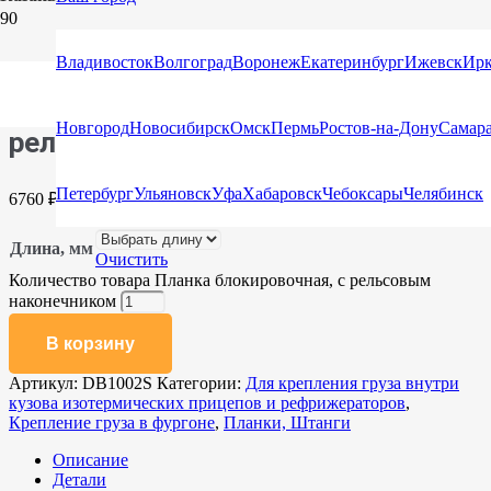
Главная
/
Каталог
/
Планки, Штанги
/ Планка блокировочная,
с рельсовым наконечником
Владивосток
Волгоград
Воронеж
Екатеринбург
Ижевск
Ирк
Планка блокировочная, с
Новгород
Новосибирск
Омск
Пермь
Ростов-на-Дону
Самар
рельсовым наконечником
Петербург
Ульяновск
Уфа
Хабаровск
Чебоксары
Челябинск
6760
₽
Длина, мм
Очистить
Количество товара Планка блокировочная, с рельсовым
наконечником
В корзину
Артикул:
DB1002S
Категории:
Для крепления груза внутри
кузова изотермических прицепов и рефрижераторов
,
Крепление груза в фургоне
,
Планки, Штанги
Описание
Детали