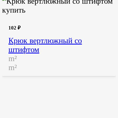
102
₽
Крюк вертлюжный со
штифтом
m²
m²