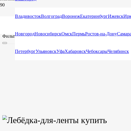
House Catalog
Владивосток
Волгоград
Воронеж
Екатеринбург
Ижевск
Ирк
Новгород
Новосибирск
Омск
Пермь
Ростов-на-Дону
Самар
Фильтр
Петербург
Ульяновск
Уфа
Хабаровск
Чебоксары
Челябинск